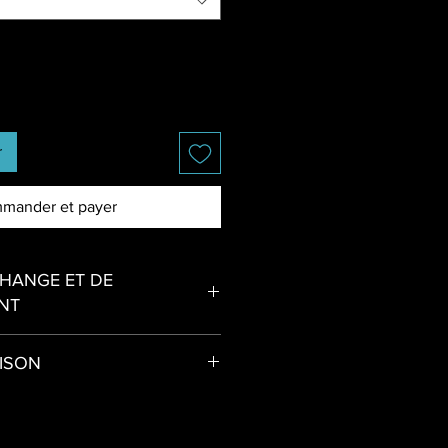
r
mander et payer
CHANGE ET DE
NT
échange et de remboursement.
AISON
nible en Guyane Française: