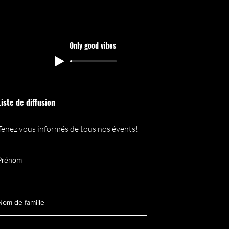
 Europe I Monde:
Only good vibes
on
Liste de diffusion
Tenez vous informés de tous nos évents!