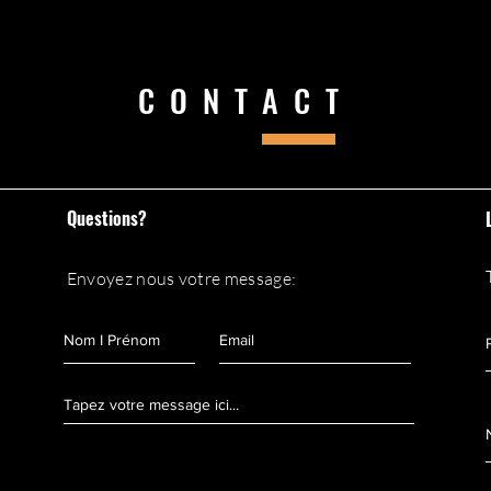
ZI Collery
97300 Cayenne
CONTACT
Livraison Outre-Mer I
Tarifs selon destinati
Questions?
Envoyez nous votre message: