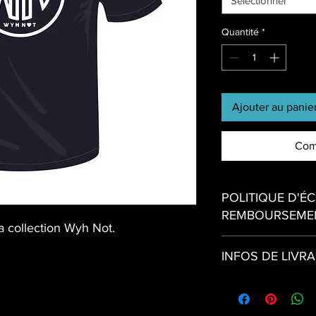
Sélectionner
Quantité
*
Ajouter au panie
Com
POLITIQUE D'É
REMBOURSEME
a collection Wyh Not.
Aucune politique d'
INFOS DE LIVR
Point de relais dispo
VROOM GUYANE
Parking de Gifi