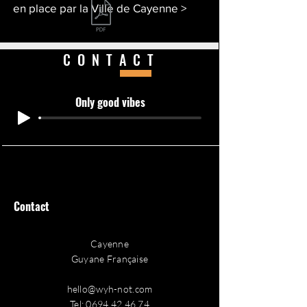
en place par la Ville de Cayenne >
CONTACT
Only good vibes
Contact
Cayenne
Guyane Française
hello@wyh-not.com
Tel:
0694 42 46 74