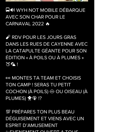
🚍🔊 WYH NOT MOBILE DÉBARQUE
AVEC SON CHAR POUR LE
CARNAVAL 2022 🔥
🧨 RDV POUR LES JOURS GRAS
DANS LES RUES DE CAYENNE AVEC
LA CATAPULTE GÉANTE POUR SON
ÉDITION « À POILS OU À PLUMES »
🍑🦜 !
👀 MONTES TA TEAM ET CHOISIS
TON CAMP ! SERAS TU PETIT
COCHON (À POILS) 🐽 OU OISEAU (À
PLUMES) 🐥🦚 !?
💯 PRÉPARES TON PLUS BEAU
DÉGUISEMENT ET VIENS AVEC UN
ESPRIT D’AMUSEMENT
✨EVENEMENT OUVERT A TOUS