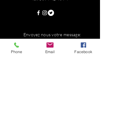
Envoyez nous votre message:
Phone
Email
Facebook
Questions?